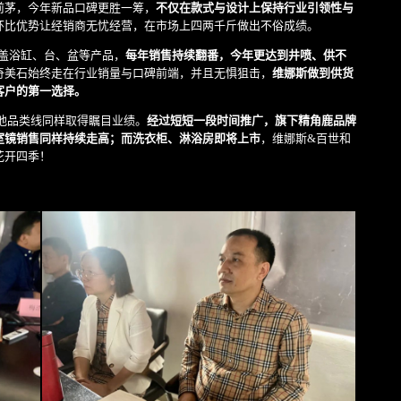
前茅，今年新品口碑更胜一筹，
不仅在款式与设计上保持行业引领性与
环比优势让经销商无忧经营，在市场上四两千斤做出不俗成绩。
覆盖浴缸、台、盆等产品，
每年销售持续翻番，今年更达到井喷、供不
奇美石始终走在行业销量与口碑前端，并且无惧狙击，
维娜斯做到供货
客户的第一选择。
他品类线同样取得瞩目业绩。
经过短短一段时间推广，旗下精角鹿品牌
室镜销售同样持续走高；而洗衣柜、淋浴房即将上市
，维娜斯&百世和
花开四季！