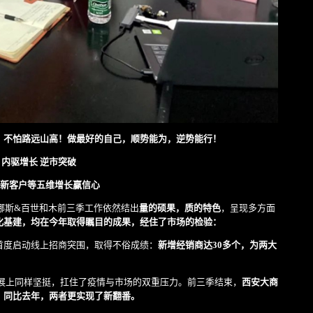
，不怕路远山高！
做最好的自己，顺势能为，逆势能行！
、内驱增长 逆市突破
新客户等五维增长赢信心
维娜斯&百世和木前三季工作依然结出
量的硕果，质的特色
，呈现多方面
化基建，均在今年取得瞩目的成果，经住了市场的检验：
首度启动线上招商突围，取得不俗成绩：
新增经销商达30多个，为两大
展上同样坚挺，扛住了疫情与市场的双重压力。前三季结束，
西安大商
，同比去年，两者更实现了新翻番。