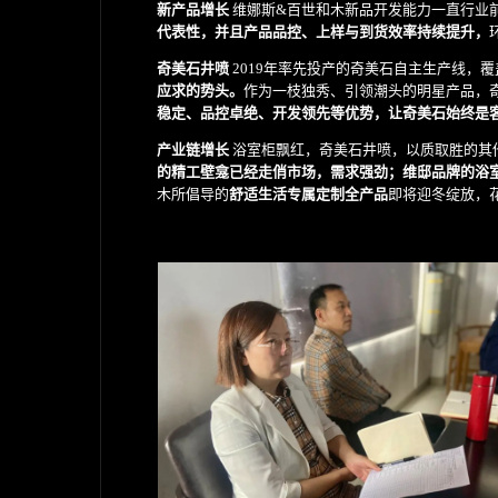
新产品增长
维娜斯&百世和木新品开发能力一直行业
代表性，并且产品品控、上样与到货效率持续提升，
奇美石井喷
2019年率先投产的奇美石自主生产线，
应求的势头。
作为一枝独秀、引领潮头的明星产品，
稳定、品控卓绝、开发领先等优势，让奇美石始终是
产业链增长
浴室柜飘红，奇美石井喷，以质取胜的其
的精工壁龛已经走俏市场，需求强劲；维邸品牌的浴
木所倡导的
舒适生活专属定制全产品
即将迎冬绽放，