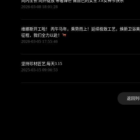
向内生长 向外绽放 带着锋芒 做自己的女王 3.8女神节快乐
2026-03-08 18:01:28
维娜斯开工啦！ 丙午马年，乘势而上！延续极致工艺，焕新卫浴
征程，我们全力以赴！
2026-03-05 17:55:46
坚持珍材匠艺,每天3.15
2025-03-15 09:06:53
返回列