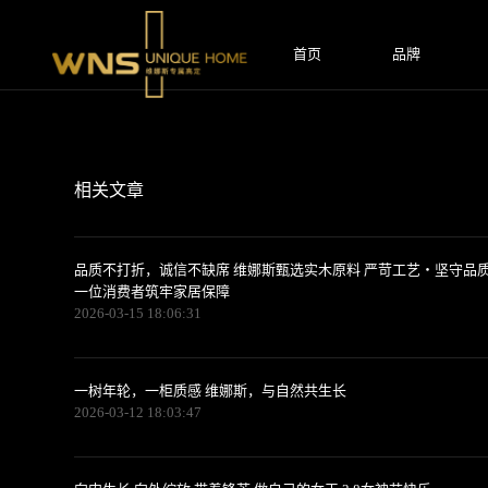
跳
转
到
首页
品牌
内
容
相关文章
品质不打折，诚信不缺席 维娜斯甄选实木原料 严苛工艺・坚守品质
一位消费者筑牢家居保障
2026-03-15 18:06:31
一树年轮，一柜质感 维娜斯，与自然共生长
2026-03-12 18:03:47