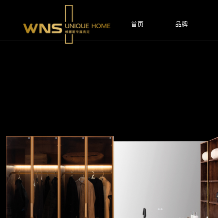
跳
转
到
首页
品牌
内
容