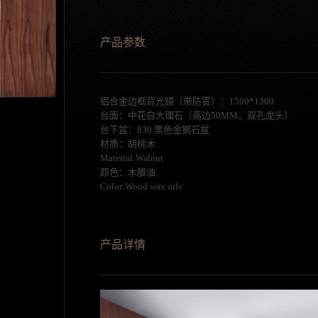
产品参数
铝合金边框背光镜（带防雾）：1500*1300
台面：中花白大理石（高边50MM，双孔龙头）
台下盆：830 黑色金钢石盆
材质：胡桃木
Material:Walnut
颜色：木腊油
Color:Wood wax oilv
产品详情