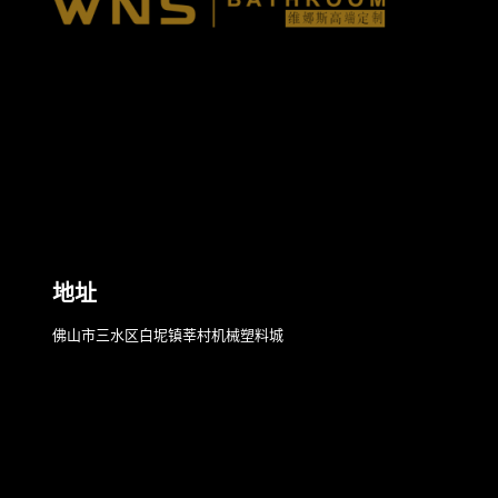
地址
佛山市三水区白坭镇莘村机械塑料城