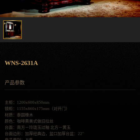
WNS-2631A
产品参数
主柜：1200x600x850mm
镜柜：1155x860x175mm（对开门）
材质：泰国橡木
颜色：咖啡黄美式做旧拉丝
台面：南方－玲珑玉过釉 北方－黄玉
台面边形：加厚经典边，盆口加厚台盆：22″
产品类别： B类