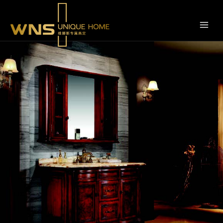
跳
转
到
内
容