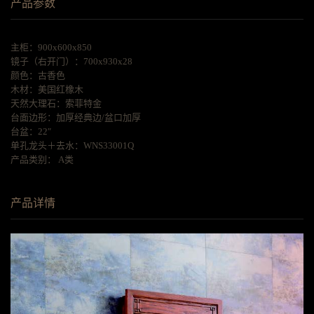
产品参数
主柜：900x600x850
镜子（右开门）：700x930x28
颜色：古香色
木材：美国红橡木
天然大理石：索菲特金
台面边形：加厚经典边/盆口加厚
台盆：22″
单孔龙头＋去水：WNS33001Q
产品类别： A类
产品详情