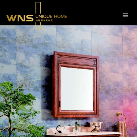
跳
转
到
内
容