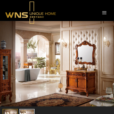
跳
转
到
内
容