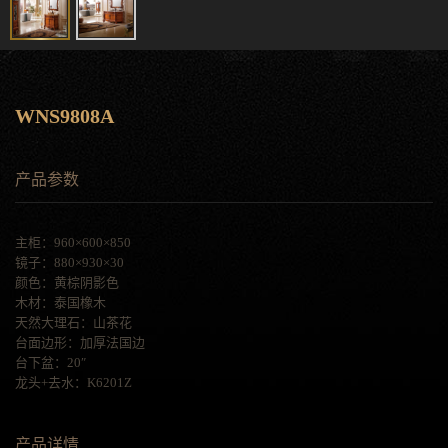
WNS9808A
产品参数
主柜：960×600×850
镜子：880×930×30
颜色：黄棕阴影色
木材：泰国橡木
天然大理石：山茶花
台面边形：加厚法国边
台下盆：20″
龙头+去水：K6201Z
产品详情